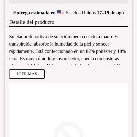
Entrega estimada en
Estados Unidos
17⁠–19 de ago
Detalle del producto
Sujetador deportivo de sujeción media cosido a mano. Es
transpirable, absorbe la humedad de la piel y se seca
rápidamente. Está confeccionado en un 82% poliéster y 18%
licra. Es muy cómodo y favorecedor, cuenta con costuras
planas y dobladas al bies para minimizar los roces, también
con una banda elástica ancha para soportar el pecho, doble
LEER MAS
forro delantero y espalda cruzada. Adecuado para ejercicios
de intensidad media. Es ideal para copa desde la A hasta la C
Size guide
CHEST
UNDERBUST
(inches)
(inches)
XS
33 ⅛
28 ¾