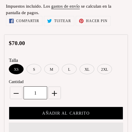
habitual
Impuestos incluido. Los
gastos de envío
se calculan en la
pantalla de pagos.
Agregando
COMPARTIR
TUITEAR
PINEAR
COMPARTIR
TUITEAR
HACER PIN
EN
EN
EN
el
FACEBOOK
TWITTER
PINTEREST
producto
a
Precio
$70.00
tu
habitual
carrito
de
Talla
compra
XS
S
M
L
XL
2XL
Cantidad
AÑADIR AL CARRITO